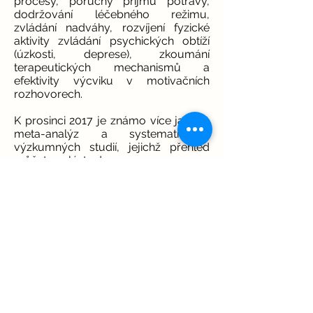
procesy, poruchy příjmu potravy,
dodržování léčebného režimu,
zvládání nadváhy, rozvíjení fyzické
aktivity zvládání psychických obtíží
(úzkosti, deprese), zkoumání
terapeutických mechanismů a
efektivity výcviku v motivačních
rozhovorech.
K prosinci 2017 je známo více jak sto
meta-analýz a systematických
výzkumných studií, jejichž přehled
můžete nalézt zde:
http://www.motivationalinterviewing.
org/sites/default/files/mi_research_
reviews_2017.pdf
Sdílet
<